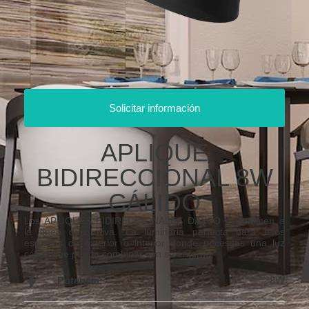
Solicitar información
APLIQUE
BIDIRECCIONAL 8W
CÁLIDO
Los APLIQUES BIDIRECCIONALES DAXSO pertenecen a
la línea decorativa. La luminaria perfecta para esos
espacios de exterior o interior donde necesitas una luz
cálida que pueda combinar con su entorno.
Potencia:
8W