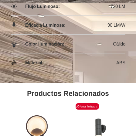
Flujo Luminoso:
720 LM
Eficacia Luminosa:
90 LM/W
Color Iluminación:
Cálido
Material:
ABS
Productos Relacionados
¡Oferta limitada!