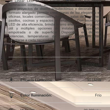
La Linear LED es una luminaria estilizada que ofrece
iluminación continua, uniforme y de bajo consumo, ideal
para proyectos de diseño arquitectónico y decorativo. Su
formato alargado permite crear líneas de luz elegantes en
oficinas, locales comerciales, hogares, salas de reuniones,
pasillos, cocinas y espacios minimalistas. Con tecnología
LED de alta eficiencia, brinda ahorro energético, larga vida
útil y múltiples opciones de instalación: suspendida,
empotrada o de superficie. Disponible en distintas
potencias, temperaturas de color y longitudes para
adaptarse a cada necesidad.
Potencia:
150W
Flujo Luminoso:
13500 LM
Eficacia Luminosa:
90 LM/W
Color Iluminación:
Frío