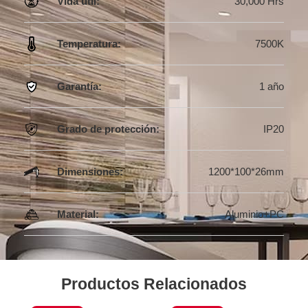
Vida útil:
30,000 Hrs
Temperatura:
7500K
Garantía:
1 año
Grado de protección:
IP20
Dimensiones:
1200*100*26mm
Material:
Aluminio+PC
Productos Relacionados