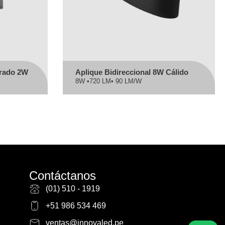
drado 2W
Aplique Bidireccional 8W Cálido
8W •
720 LM
• 90 LM/W
Contáctanos
(01) 510 - 1919
+51 986 534 469
ventas@innovaled.pe