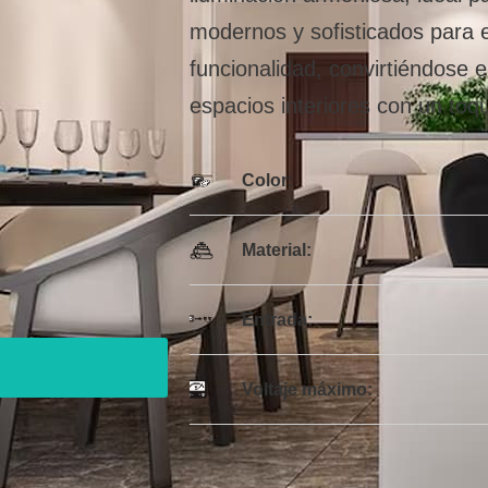
modernos y sofisticados para e
funcionalidad, convirtiéndose
espacios interiores con un toqu
Color:
Material:
Entrada:
Voltaje máximo: