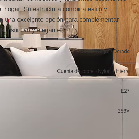
l hogar. Su estructura combina estilo y
 en una excelente opción para complementar
e distintivo y elegante.
Cobre/ Negro / Dorado
Cuenta de cobre +Nylon + Hierro
E27
256V