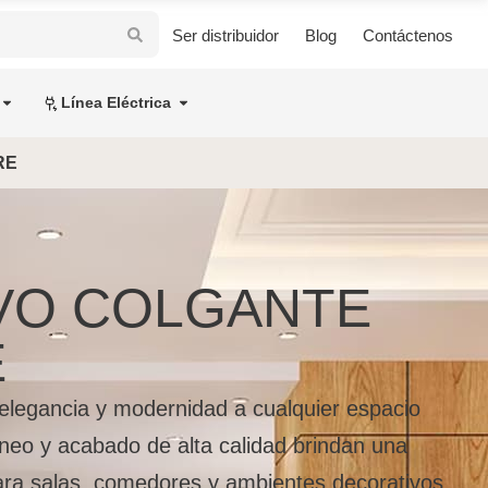
Ser distribuidor
Blog
Contáctenos
Línea Eléctrica
RE
VO COLGANTE
E
 elegancia y modernidad a cualquier espacio
neo y acabado de alta calidad brindan una
para salas, comedores y ambientes decorativos