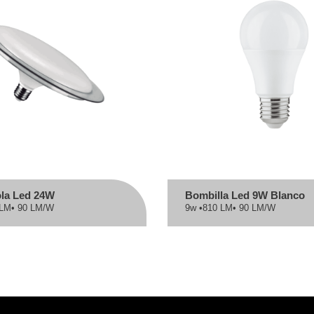
ola Led 24W
Bombilla Led 9W Blanco
 LM
• 90 LM/W
9w •
810 LM
• 90 LM/W