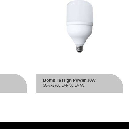
Bombilla High Power 30W
30w •
2700 LM
• 90 LM/W