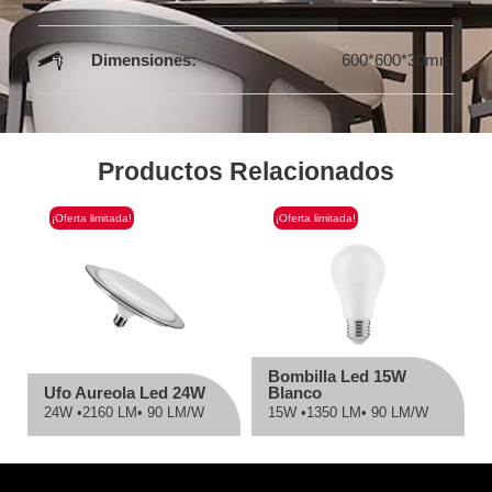
Dimensiones:
600*600*30mm
Productos Relacionados
¡Oferta limitada!
¡Oferta limitada!
Bombilla Led 15W
Ufo Aureola Led 24W
Blanco
24W •
2160 LM
• 90 LM/W
15W •
1350 LM
• 90 LM/W