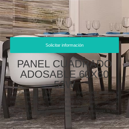
Solicitar información
PANEL CUADRADO
ADOSABLE 60X60
52W
Los Paneles LED DAXSO son de iluminación uniforme y
diseño moderno para ambientes de oficinas, salas de
reunión, vestíbulos, etc. Panel led 60×60 para instalación
en techos de cielo raso (drywall) y techos de concreto.
Gracias a su base de aislamiento de leds prolonga la vida
del producto y nos diferencia de otras marcas en el
mercado.