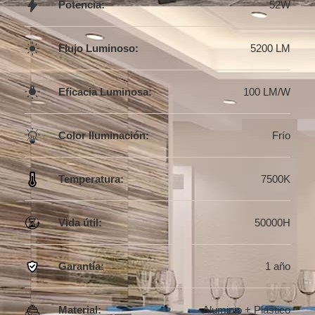
Potencia:
52W
Flujo Luminoso:
5200 LM
Eficacia Luminosa:
100 LM/W
Color Iluminación:
Frío
Temperatura:
7500K
Vida útil:
50000H
Garantía:
1 año
Material:
Aluminio + Plástico