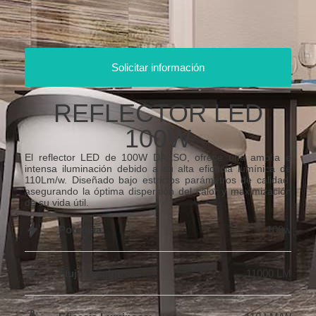
Solicitar información
REFLECTOR LED
100W
El reflector LED de 100W DAXSO, ofrece una amplia e
intensa iluminación debido a su alta eficacia lumínica de
110Lm/w. Diseñado bajo estrictos parámetros de calidad,
asegurando la óptima dispersión del calor y maximización
de su vida útil.
Potencia:
100w
Flujo Luminoso:
11000 LM