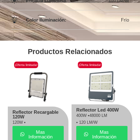
Eficacia Luminosa:
110 LM/W
Color Iluminación:
Frío
Productos Relacionados
¡Oferta limitada!
¡Oferta limitada!
Reflector Led 400W
Reflector Recargable
400W •
48000 LM
120W
120W •
• 120 LM/W
Mas
Mas
Información
Información