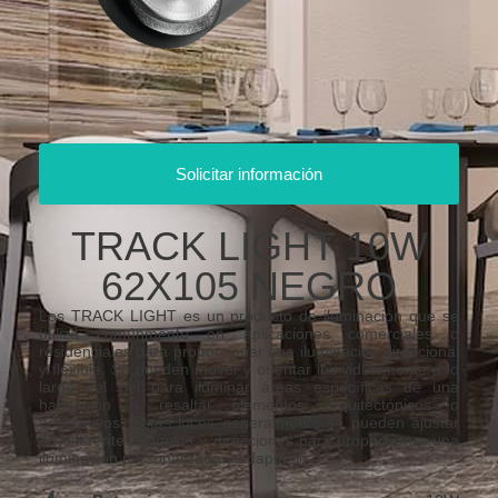
Solicitar información
TRACK LIGHT 10W
62X105 NEGRO
Los TRACK LIGHT es un producto de iluminación que se
utiliza comúnmente en aplicaciones comerciales o
residenciales para proporcionar una iluminación direccional
y flexible. Se pueden mover y orientar individualmente a lo
largo del riel para iluminar áreas específicas de una
habitación o resaltar elementos arquitectónicos o
decorativos. Estas luces generalmente se pueden ajustar
en diferentes ángulos y direcciones para proporcionar una
iluminación personalizada y adaptable.