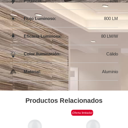
Potencia:
10W
Flujo Luminoso:
800 LM
Eficacia Luminosa:
80 LM/W
Color Iluminación:
Cálido
Material:
Aluminio
Productos Relacionados
¡Oferta limitada!