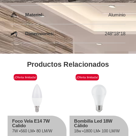
Material:
Aluminio
Dimensiones:
248*18*18
Productos Relacionados
¡Oferta limitada!
¡Oferta limitada!
Foco Vela E14 7W
Bombilla Led 18W
Calido
Cálido
7W •
560 LM
• 80 LM/W
18w •
1800 LM
• 100 LM/W