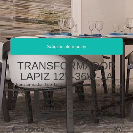
Solicitar información
TRANSFORMADOR
LAPIZ 12V-36W-3A
El transformador tipo lápiz está diseñado para alimentar
tiras LED y otros equipos de baja tensión. Su formato
delgado y alargado facilita la instalación en espacios
reducidos, garantizando seguridad, eficiencia y un flujo
eléctrico estable. Ideal para muebles, techos, vitrinas y
proyectos decorativos, este transformador combina
practicidad, bajo consumo y durabilidad, asegurando un
rendimiento confiable en instalaciones de iluminación LED.
Potencia:
36W