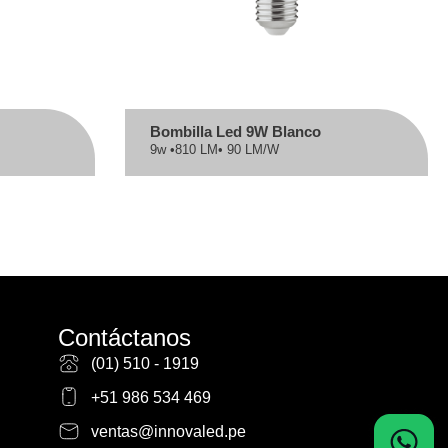
Bombilla Led 9W Blanco
9w •
810 LM
• 90 LM/W
Contáctanos
(01) 510 - 1919
+51 986 534 469
ventas@innovaled.pe