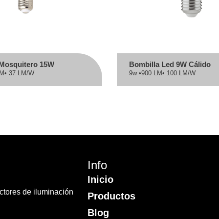
 Mosquitero 15W
Bombilla Led 9W Cálido
LM
• 37 LM/W
9w •
900 LM
• 100 LM/W
Info
Inicio
ectores de iluminación
Productos
Blog