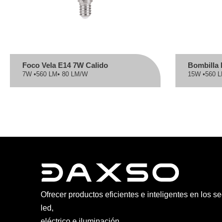
Foco Vela E14 7W Calido
Bombilla
7W •
560 LM
• 80 LM/W
15W •
560 
Ofrecer productos eficientes e inteligentes en los s
led,
eléctrico e iluminación.